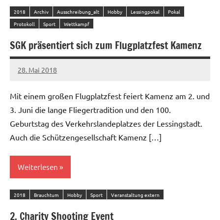
2018
Archiv
Ausschreibung_alt
Hobby
Lessingpokal
Pokal
Protokoll
Sport
Wettkampf
SGK präsentiert sich zum Flugplatzfest Kamenz
28. Mai 2018
admin
Mit einem großen Flugplatzfest feiert Kamenz am 2. und
3. Juni die lange Fliegertradition und den 100.
Geburtstag des Verkehrslandeplatzes der Lessingstadt.
Auch die Schützengesellschaft Kamenz […]
Weiterlesen
2018
Brauchtum
Hobby
Sport
Veranstaltung extern
2. Charity Shooting Event