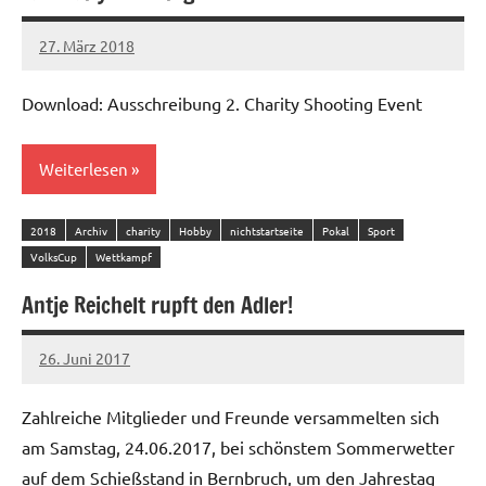
27. März 2018
admin
Download: Ausschreibung 2. Charity Shooting Event
Weiterlesen
2018
Archiv
charity
Hobby
nichtstartseite
Pokal
Sport
VolksCup
Wettkampf
Antje Reichelt rupft den Adler!
26. Juni 2017
admin
1 Kommentar
Zahlreiche Mitglieder und Freunde versammelten sich
am Samstag, 24.06.2017, bei schönstem Sommerwetter
auf dem Schießstand in Bernbruch, um den Jahrestag