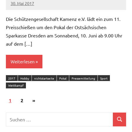
30. Mai 2017
admin
Die Schützengesellschaft Kamenz e.V. lädt ein zum 11.
Preisschießen um den Pokal der Ostsächsischen
Sparkasse Dresden am Sonnabend, 10. Juni ab 9.00 Uhr
auf dem […]
Weiterlesen
2017
Hobby
nichtstartseite
Pokal
Pressemitteilung
Sport
Wettkampf
Seitennummerierung
Nächste
1
2
»
der
Beiträge
Suchen
Beiträge
Suchen
nach: