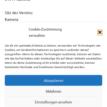
Sitz des Vereins:
Kamenz
Cookie-Zustimmung
Kontakt:
verwalten
Fon: 0151 / 5061 1482
Fax: 03578 / 3736 731
Um dir ein optimales Erlebnis zu bieten, verwenden wir Technologien wie
Cookies, um Geräteinformationen zu speichern und/oder darauf
E-Mail:
info@sg-kamenz.de
zuzugreifen. Wenn du diesen Technologien zustimmst, können wir Daten
wie das Surfverhalten oder eindeutige IDs auf dieser Website verarbeiten.
Bankverbindung:
Wenn du deine Zustimmung nicht erteilst oder zurückziehst, können
bestimmte Merkmale und Funktionen beeinträchtigt werden.
Ostsächsische Sparkasse Dresden
IBAN: DE59 8505 0300 3110 0013 05
Akzeptieren
BIC: OSDDDE81XXX
Steuernummer:
Ablehnen
213/143/07388
Einstellungen ansehen