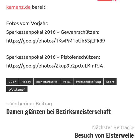
kamenz.de
bereit.
Fotos vom Vorjahr:
Sparkassenpokal 2016 – Gewehrschützen:
https://goo.gl/photos/1KwPM1oUh5SjEFk89
Sparkassenpokal 2016 – Pistolenschützen:
https://goo.gl/photos/Zkup9p2pctuLKmPJA
2017
Hobby
nichtstartseite
Pokal
Pressemitteilung
Sport
Wettkampf
Beitragsnavigation
Vorheriger Beitrag
Damen glänzen bei Bezirksmeisterschaft
Nächster Beitrag
Besuch von Elsterwelle