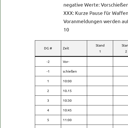
negative Werte: Vorschießen
XXX: Kurze Pause für Waffe
Voranmeldungen werden auf d
10
Stand
Sta
DG #
Zeit
1
2
-2
Vor-
-1
schießen
1
10:00
2
10.15
3
10:30
4
10:45
5
11:00