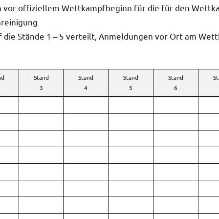
 vor offiziellem Wettkampfbeginn für die für den Wettk
nreinigung
ie Stände 1 – 5 verteilt, Anmeldungen vor Ort am Wett
nd
Stand
Stand
Stand
Stand
S
3
4
5
6