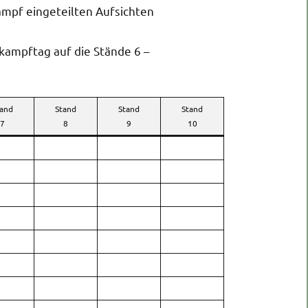
ampf eingeteilten Aufsichten
kampftag auf die Stände 6 –
tand
Stand
Stand
Stand
7
8
9
10