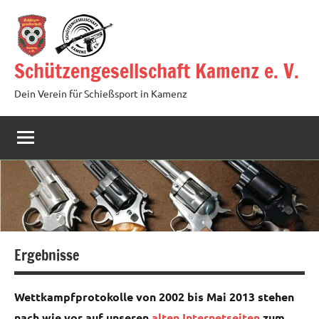
Zum
Inhalt
springen
Schützengesellschaft Kamenz e. V.
Dein Verein für Schießsport in Kamenz
Ergebnisse
Wettkampfprotokolle von 2002 bis Mai 2013 stehen
nach wie vor auf unseren
alten Internetseiten
zum