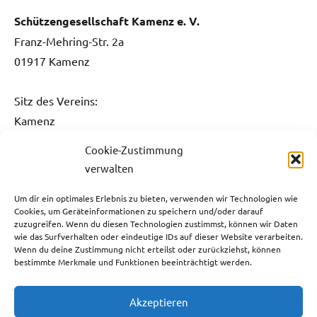
Schützengesellschaft Kamenz e. V.
Franz-Mehring-Str. 2a
01917 Kamenz
Sitz des Vereins:
Kamenz
Cookie-Zustimmung
Kontakt:
verwalten
Fon: 0151 / 5061 1482
Fax: 03578 / 3736 731
Um dir ein optimales Erlebnis zu bieten, verwenden wir Technologien wie
Cookies, um Geräteinformationen zu speichern und/oder darauf
E-Mail:
info@sg-kamenz.de
zuzugreifen. Wenn du diesen Technologien zustimmst, können wir Daten
wie das Surfverhalten oder eindeutige IDs auf dieser Website verarbeiten.
Bankverbindung:
Wenn du deine Zustimmung nicht erteilst oder zurückziehst, können
bestimmte Merkmale und Funktionen beeinträchtigt werden.
Ostsächsische Sparkasse Dresden
IBAN: DE59 8505 0300 3110 0013 05
Akzeptieren
BIC: OSDDDE81XXX