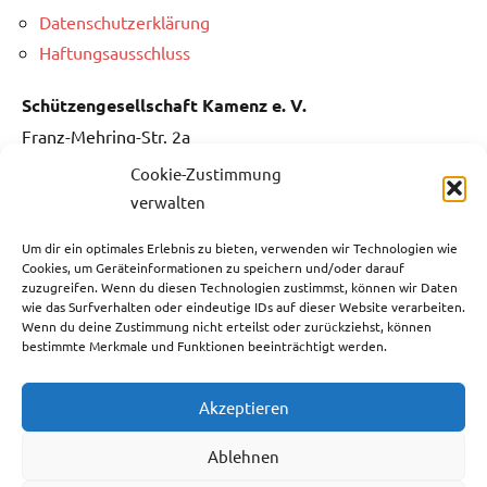
Datenschutzerklärung
Haftungsausschluss
Schützengesellschaft Kamenz e. V.
Franz-Mehring-Str. 2a
01917 Kamenz
Cookie-Zustimmung
verwalten
Sitz des Vereins:
Um dir ein optimales Erlebnis zu bieten, verwenden wir Technologien wie
Kamenz
Cookies, um Geräteinformationen zu speichern und/oder darauf
zuzugreifen. Wenn du diesen Technologien zustimmst, können wir Daten
wie das Surfverhalten oder eindeutige IDs auf dieser Website verarbeiten.
Kontakt:
Wenn du deine Zustimmung nicht erteilst oder zurückziehst, können
Fon: 0151 / 5061 1482
bestimmte Merkmale und Funktionen beeinträchtigt werden.
Fax: 03578 / 3736 731
E-Mail:
info@sg-kamenz.de
Akzeptieren
Bankverbindung:
Ablehnen
Ostsächsische Sparkasse Dresden