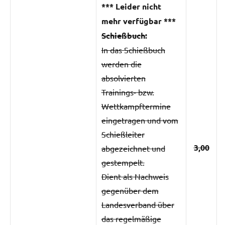
*** Leider nicht
mehr verfügbar ***
Schießbuch:
In das Schießbuch
werden die
absolvierten
Trainings- bzw.
Wettkampftermine
eingetragen und vom
Schießleiter
3,00
abgezeichnet und
gestempelt.
Dient als Nachweis
gegenüber dem
Landesverband über
das regelmäßige