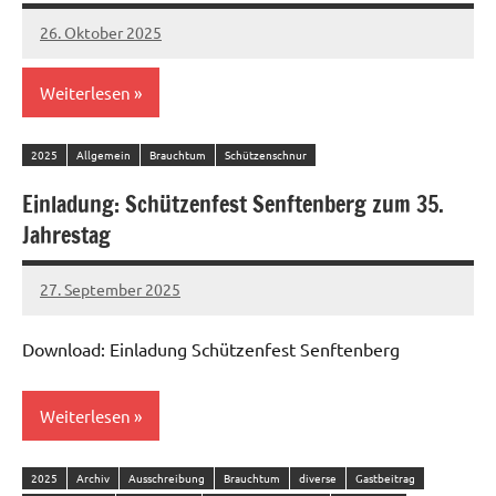
26. Oktober 2025
Sandro
Worowsky
Weiterlesen
2025
Allgemein
Brauchtum
Schützenschnur
Einladung: Schützenfest Senftenberg zum 35.
Jahrestag
27. September 2025
Thomas
Engelbrecht
Download: Einladung Schützenfest Senftenberg
Weiterlesen
2025
Archiv
Ausschreibung
Brauchtum
diverse
Gastbeitrag