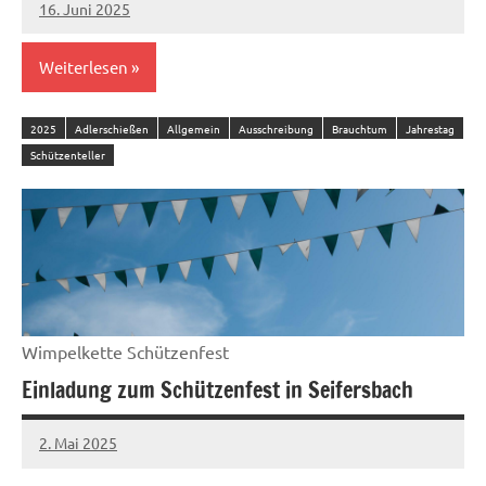
16. Juni 2025
Sandro
Worowsky
Weiterlesen
2025
Adlerschießen
Allgemein
Ausschreibung
Brauchtum
Jahrestag
Schützenteller
Wimpelkette Schützenfest
Einladung zum Schützenfest in Seifersbach
2. Mai 2025
admin