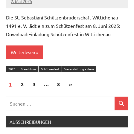
2. Mai 2025
admin
Die St. Sebastiani Schützenbruderschaft Wittichenau
1491 e. V. lädt ein zum Schützenfest am 8. Juni 2025:
Download:Einladung Schützenfest in Wittichenau
Weiterlesen
2025
Brauchtum
Schützenfest
Veranstaltung extern
Seitennummerierung
Nächste
1
2
3
…
8
»
der
Beiträge
Suchen
Beiträge
Suchen
nach:
AUSSCHREIBUNGEN