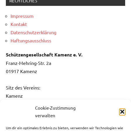
RECHTLICHES
Impressum
Kontakt
Datenschutzerklärung
Haftungsausschluss
Schützengesellschaft Kamenz e. V.
Franz-Mehring-Str. 2a
01917 Kamenz
Sitz des Vereins:
Kamenz
Cookie-Zustimmung
Kontakt:
verwalten
Fon: 0151 / 5061 1482
Fax: 03578 / 3736 731
Um dir ein optimales Erlebnis zu bieten, verwenden wir Technologien wie