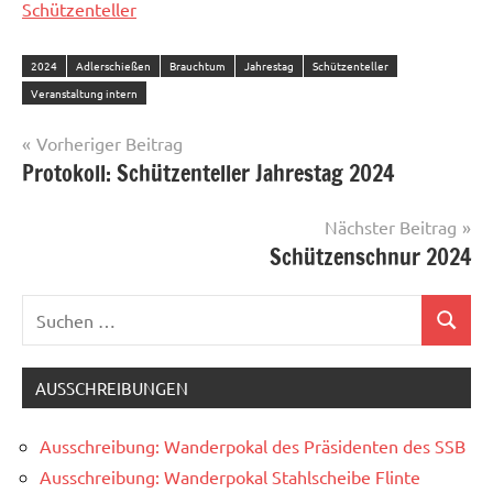
Schützenteller
2024
Adlerschießen
Brauchtum
Jahrestag
Schützenteller
Veranstaltung intern
Beitragsnavigation
Vorheriger Beitrag
Protokoll: Schützenteller Jahrestag 2024
Nächster Beitrag
Schützenschnur 2024
Suchen
Suchen
nach:
AUSSCHREIBUNGEN
Ausschreibung: Wanderpokal des Präsidenten des SSB
Ausschreibung: Wanderpokal Stahlscheibe Flinte