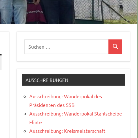
Suchen
Suchen
nach:
AUSSCHREIBUNGEN
Ausschreibung: Wanderpokal des
Präsidenten des SSB
Ausschreibung: Wanderpokal Stahlscheibe
Flinte
Ausschreibung: Kreismeisterschaft