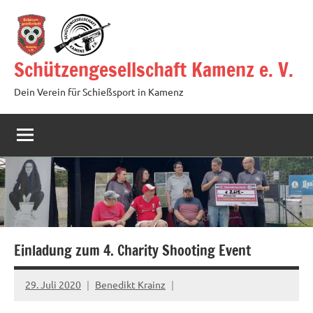
Zum
Inhalt
springen
Schützengesellschaft Kamenz e. V.
Dein Verein für Schießsport in Kamenz
Einladung zum 4. Charity Shooting Event
29. Juli 2020
Benedikt Krainz