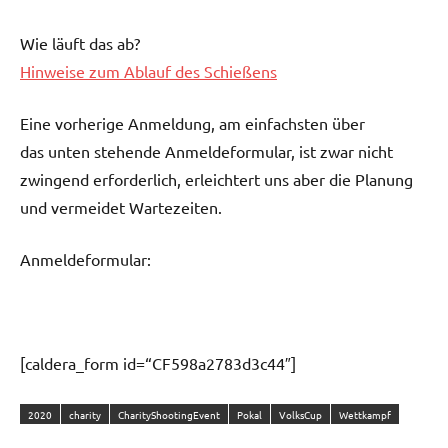
Wie läuft das ab?
Hinweise zum Ablauf des Schießens
Eine vorherige Anmeldung, am einfachsten über
das unten stehende Anmeldeformular, ist zwar nicht
zwingend erforderlich, erleichtert uns aber die Planung
und vermeidet Wartezeiten.
Anmeldeformular:
[caldera_form id=“CF598a2783d3c44″]
2020
charity
CharityShootingEvent
Pokal
VolksCup
Wettkampf