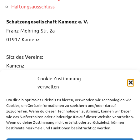
Haftungsausschluss
Schützengesellschaft Kamenz e. V.
Franz-Mehring-Str. 2a
01917 Kamenz
Sitz des Vereins:
Kamenz
Cookie-Zustimmung
Kontakt:
verwalten
Fon: 0151 / 5061 1482
Fax: 03578 / 3736 731
Um dir ein optimales Erlebnis zu bieten, verwenden wir Technologien wie
Cookies, um Geräteinformationen zu speichern und/oder darauf
E-Mail:
info@sg-kamenz.de
zuzugreifen. Wenn du diesen Technologien zustimmst, können wir Daten
wie das Surfverhalten oder eindeutige IDs auf dieser Website verarbeiten.
Bankverbindung:
Wenn du deine Zustimmung nicht erteilst oder zurückziehst, können
bestimmte Merkmale und Funktionen beeinträchtigt werden.
Ostsächsische Sparkasse Dresden
IBAN: DE59 8505 0300 3110 0013 05