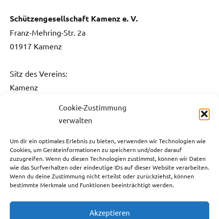
Schützengesellschaft Kamenz e. V.
Franz-Mehring-Str. 2a
01917 Kamenz
Sitz des Vereins:
Kamenz
Cookie-Zustimmung
Kontakt:
verwalten
Fon: 0151 / 5061 1482
Fax: 03578 / 3736 731
Um dir ein optimales Erlebnis zu bieten, verwenden wir Technologien wie
Cookies, um Geräteinformationen zu speichern und/oder darauf
E-Mail:
info@sg-kamenz.de
zuzugreifen. Wenn du diesen Technologien zustimmst, können wir Daten
wie das Surfverhalten oder eindeutige IDs auf dieser Website verarbeiten.
Bankverbindung:
Wenn du deine Zustimmung nicht erteilst oder zurückziehst, können
bestimmte Merkmale und Funktionen beeinträchtigt werden.
Ostsächsische Sparkasse Dresden
IBAN: DE59 8505 0300 3110 0013 05
Akzeptieren
BIC: OSDDDE81XXX