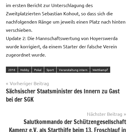
im ersten Bericht zur Unterschlagung des
Zweitplatzierten Sebastian Kohout, so dass sich die
nachfolgenden Ränge um jeweils einen Platz nach hinten
verschieben.
Update 2: Die Mannschaftswertung von Hoyerswerda
wurde korrigiert, da einem Starter der falsche Verein
zugeordnet wurde.
2016
Hobby
Pokal
Sport
Veranstaltung intern
Wettkampf
Beitragsnavigation
Vorheriger Beitrag
Sächsischer Staatsminister des Innern zu Gast
bei der SGK
Nächster Beitrag
Salutkommando der Schützengesellschaft
Kamenz e.V. als Starthilfe beim 13. Froschlauf in