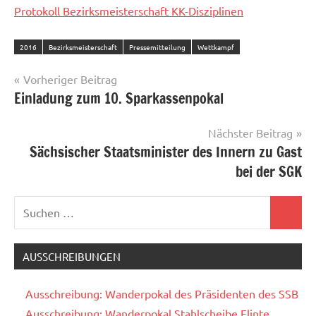
Protokoll Bezirksmeisterschaft KK-Disziplinen
2016
Bezirksmeisterschaft
Pressemitteilung
Wettkampf
Beitragsnavigation
Vorheriger Beitrag
Einladung zum 10. Sparkassenpokal
Nächster Beitrag
Sächsischer Staatsminister des Innern zu Gast
bei der SGK
Suchen
Suchen
nach:
AUSSCHREIBUNGEN
Ausschreibung: Wanderpokal des Präsidenten des SSB
Ausschreibung: Wanderpokal Stahlscheibe Flinte