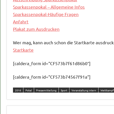
Sparkassenpokal – Allgemeine Infos
Sparkassenpokal-Häufige Fragen
Anfahrt
Plakat zum Ausdrucken
Wer mag, kann auch schon die Startkarte ausdruck
Startkarte
[caldera_form id=“CF573b7f61d86b0″]
[caldera_form id=“CF573b74567f91a“]
2016
Pokal
Pressemitteilung
Sport
Veranstaltung intern
Wettkampf