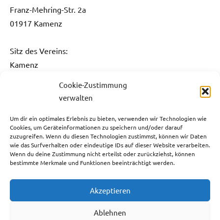
Franz-Mehring-Str. 2a
01917 Kamenz
Sitz des Vereins:
Kamenz
Cookie-Zustimmung
Kontakt:
verwalten
Fon: 0151 / 5061 1482
Fax: 03578 / 3736 731
Um dir ein optimales Erlebnis zu bieten, verwenden wir Technologien wie
Cookies, um Geräteinformationen zu speichern und/oder darauf
E-Mail:
info@sg-kamenz.de
zuzugreifen. Wenn du diesen Technologien zustimmst, können wir Daten
wie das Surfverhalten oder eindeutige IDs auf dieser Website verarbeiten.
Bankverbindung:
Wenn du deine Zustimmung nicht erteilst oder zurückziehst, können
bestimmte Merkmale und Funktionen beeinträchtigt werden.
Ostsächsische Sparkasse Dresden
IBAN: DE59 8505 0300 3110 0013 05
Akzeptieren
BIC: OSDDDE81XXX
Steuernummer:
Ablehnen