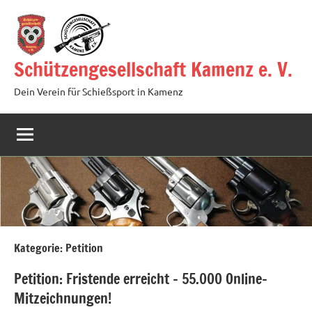
Zum
Inhalt
springen
Schützengesellschaft Kamenz e. V.
Dein Verein für Schießsport in Kamenz
Kategorie:
Petition
Petition: Fristende erreicht – 55.000 Online-
Mitzeichnungen!