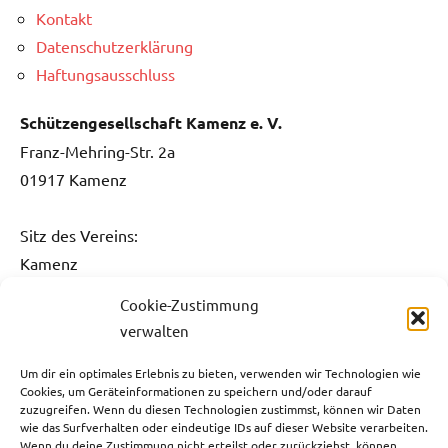
Kontakt
Datenschutzerklärung
Haftungsausschluss
Schützengesellschaft Kamenz e. V.
Franz-Mehring-Str. 2a
01917 Kamenz
Sitz des Vereins:
Kamenz
Cookie-Zustimmung
Kontakt:
verwalten
Fon: 0151 / 5061 1482
Fax: 03578 / 3736 731
Um dir ein optimales Erlebnis zu bieten, verwenden wir Technologien wie
Cookies, um Geräteinformationen zu speichern und/oder darauf
E-Mail:
info@sg-kamenz.de
zuzugreifen. Wenn du diesen Technologien zustimmst, können wir Daten
wie das Surfverhalten oder eindeutige IDs auf dieser Website verarbeiten.
Bankverbindung:
Wenn du deine Zustimmung nicht erteilst oder zurückziehst, können