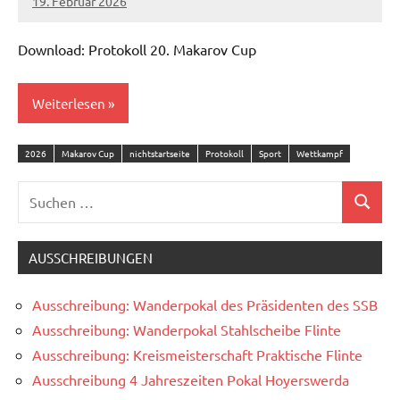
19. Februar 2026
Thomas
Engelbrecht
Download: Protokoll 20. Makarov Cup
Weiterlesen
2026
Makarov Cup
nichtstartseite
Protokoll
Sport
Wettkampf
Suchen
Suchen
nach:
AUSSCHREIBUNGEN
Ausschreibung: Wanderpokal des Präsidenten des SSB
Ausschreibung: Wanderpokal Stahlscheibe Flinte
Ausschreibung: Kreismeisterschaft Praktische Flinte
Ausschreibung 4 Jahreszeiten Pokal Hoyerswerda