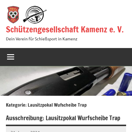
Zum
Inhalt
springen
Schützengesellschaft Kamenz e. V.
Dein Verein für Schießsport in Kamenz
Kategorie:
Lausitzpokal Wufscheibe Trap
Ausschreibung: Lausitzpokal Wurfscheibe Trap