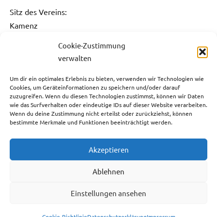
Sitz des Vereins:
Kamenz
Cookie-Zustimmung
Kontakt:
verwalten
Fon: 0151 / 5061 1482
Fax: 03578 / 3736 731
Um dir ein optimales Erlebnis zu bieten, verwenden wir Technologien wie
Cookies, um Geräteinformationen zu speichern und/oder darauf
E-Mail:
info@sg-kamenz.de
zuzugreifen. Wenn du diesen Technologien zustimmst, können wir Daten
wie das Surfverhalten oder eindeutige IDs auf dieser Website verarbeiten.
Bankverbindung:
Wenn du deine Zustimmung nicht erteilst oder zurückziehst, können
bestimmte Merkmale und Funktionen beeinträchtigt werden.
Ostsächsische Sparkasse Dresden
IBAN: DE59 8505 0300 3110 0013 05
Akzeptieren
BIC: OSDDDE81XXX
Steuernummer:
Ablehnen
213/143/07388
Einstellungen ansehen
Cookie-Richtlinie
Datenschutzerklärung
Impressum