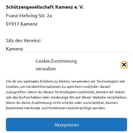
Schützengesellschaft Kamenz e. V.
Franz-Mehring-Str. 2a
01917 Kamenz
Sitz des Vereins:
Kamenz
Cookie-Zustimmung
Kontakt:
verwalten
Fon: 0151 / 5061 1482
Fax: 03578 / 3736 731
Um dir ein optimales Erlebnis zu bieten, verwenden wir Technologien wie
Cookies, um Geräteinformationen zu speichern und/oder darauf
E-Mail:
info@sg-kamenz.de
zuzugreifen. Wenn du diesen Technologien zustimmst, können wir Daten
wie das Surfverhalten oder eindeutige IDs auf dieser Website verarbeiten.
Bankverbindung:
Wenn du deine Zustimmung nicht erteilst oder zurückziehst, können
bestimmte Merkmale und Funktionen beeinträchtigt werden.
Ostsächsische Sparkasse Dresden
IBAN: DE59 8505 0300 3110 0013 05
Akzeptieren
BIC: OSDDDE81XXX