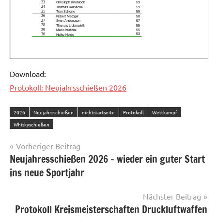
Download:
Protokoll: Neujahrsschießen 2026
2026
Neujahrsschießen
nichtstartseite
Protokoll
Wettkampf
Whiskyschießen
Beitragsnavigation
Vorheriger Beitrag
Neujahresschießen 2026 – wieder ein guter Start
ins neue Sportjahr
Nächster Beitrag
Protokoll Kreismeisterschaften Druckluftwaffen