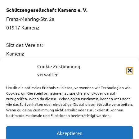
Schützengesellschaft Kamenz e. V.
Franz-Mehring-Str. 2a
01917 Kamenz
Sitz des Vereins:
Kamenz
Cookie-Zustimmung
Kontakt:
verwalten
Fon: 0151 / 5061 1482
Fax: 03578 / 3736 731
Um dir ein optimales Erlebnis zu bieten, verwenden wir Technologien wie
Cookies, um Geräteinformationen zu speichern und/oder darauf
E-Mail:
info@sg-kamenz.de
zuzugreifen. Wenn du diesen Technologien zustimmst, können wir Daten
wie das Surfverhalten oder eindeutige IDs auf dieser Website verarbeiten.
Bankverbindung:
Wenn du deine Zustimmung nicht erteilst oder zurückziehst, können
bestimmte Merkmale und Funktionen beeinträchtigt werden.
Ostsächsische Sparkasse Dresden
IBAN: DE59 8505 0300 3110 0013 05
Akzeptieren
BIC: OSDDDE81XXX