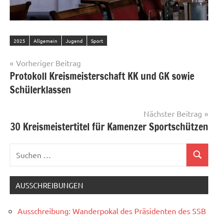
2025
Allgemein
Jugend
Sport
Beitragsnavigation
Vorheriger Beitrag
Protokoll Kreismeisterschaft KK und GK sowie
Schülerklassen
Nächster Beitrag
30 Kreismeistertitel für Kamenzer Sportschützen
Suchen
Suchen
nach:
AUSSCHREIBUNGEN
Ausschreibung: Wanderpokal des Präsidenten des SSB