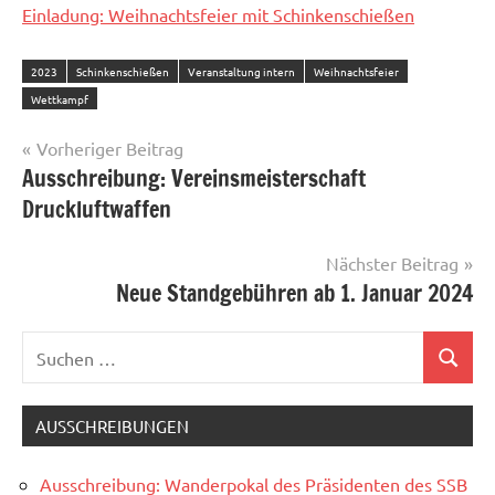
Einladung: Weihnachtsfeier mit Schinkenschießen
2023
Schinkenschießen
Veranstaltung intern
Weihnachtsfeier
Wettkampf
Beitragsnavigation
Vorheriger Beitrag
Ausschreibung: Vereinsmeisterschaft
Druckluftwaffen
Nächster Beitrag
Neue Standgebühren ab 1. Januar 2024
Suchen
Suchen
nach:
AUSSCHREIBUNGEN
Ausschreibung: Wanderpokal des Präsidenten des SSB