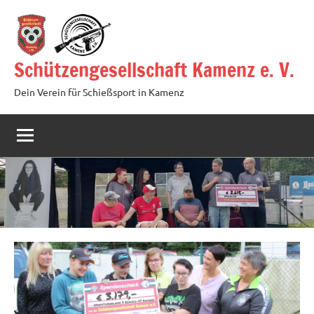
Zum
Inhalt
springen
Schützengesellschaft Kamenz e. V.
Dein Verein für Schießsport in Kamenz