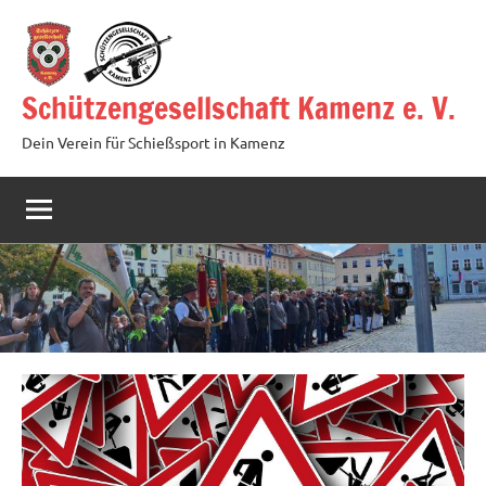
Zum
Inhalt
springen
Schützengesellschaft Kamenz e. V.
Dein Verein für Schießsport in Kamenz