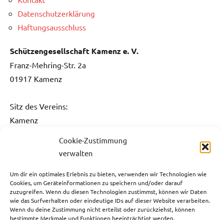
Datenschutzerklärung
Haftungsausschluss
Schützengesellschaft Kamenz e. V.
Franz-Mehring-Str. 2a
01917 Kamenz
Sitz des Vereins:
Kamenz
Cookie-Zustimmung
Kontakt:
verwalten
Fon: 0151 / 5061 1482
Fax: 03578 / 3736 731
Um dir ein optimales Erlebnis zu bieten, verwenden wir Technologien wie
Cookies, um Geräteinformationen zu speichern und/oder darauf
E-Mail:
info@sg-kamenz.de
zuzugreifen. Wenn du diesen Technologien zustimmst, können wir Daten
wie das Surfverhalten oder eindeutige IDs auf dieser Website verarbeiten.
Bankverbindung:
Wenn du deine Zustimmung nicht erteilst oder zurückziehst, können
bestimmte Merkmale und Funktionen beeinträchtigt werden.