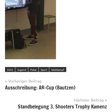
2022
Jugend
Pokal
Sport
Wettkampf
Beitragsnavigation
Vorheriger Beitrag
Ausschreibung: AR-Cup (Bautzen)
Nächster Beitrag
Standbelegung 3. Shooters Trophy Kamenz