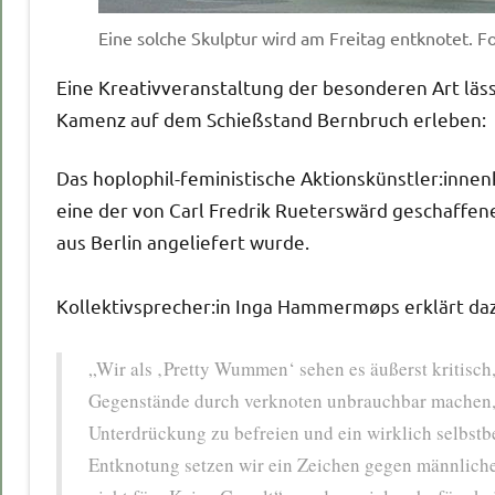
Eine solche Skulptur wird am Freitag entknotet. 
Eine Kreativveranstaltung der besonderen Art läss
Kamenz auf dem Schießstand Bernbruch erleben:
Das hoplophil-feministische Aktionskünstler:inne
eine der von Carl Fredrik Rueterswärd geschaffen
aus Berlin angeliefert wurde.
Kollektivsprecher:in Inga Hammermøps erklärt da
„Wir als ‚Pretty Wummen‘ sehen es äußerst kritisch
Gegenstände durch verknoten unbrauchbar machen, di
Unterdrückung zu befreien und ein wirklich selbst
Entknotung setzen wir ein Zeichen gegen männlich