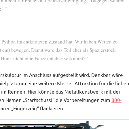
ein Recht für Frauen auf Selbstverteidigung“. Dagegen wehren
k‘!“
 Python im entknoteten Zustand hat. Wir haben Wetten zu
60 cm) bewegen. Damit wäre das Teil eher als Spazierstock
r Honk nicht eine Panzerbüchse verknotet?“
erskulptur im Anschluss aufgestellt wird. Denkbar wäre
elplatz um eine weitere Kletter-Attraktion für die liebe
h im Rennen. Hier könnte das Metallkunstwerk mit der
n Namen „Startschuss!“ die Vorbereitungen zum
800-
barer „Fingerzeig“ flankieren.