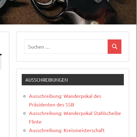
Suchen
Suchen
nach:
AUSSCHREIBUNGEN
Ausschreibung: Wanderpokal des
Präsidenten des SSB
Ausschreibung: Wanderpokal Stahlscheibe
Flinte
Ausschreibung: Kreismeisterschaft