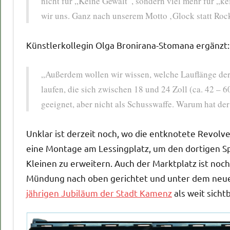
nicht für „Keine Gewalt“, sondern viel mehr für „k
wir uns. Ganz nach unserem Motto ‚Glock statt Roc
Künstlerkollegin Olga Bronirana-Stomana ergänzt:
„Außerdem wollen wir wissen, welche Lauflänge der
laufen, die sich zwischen 18 und 24 Zoll (ca. 42 – 
geeignet, aber nicht als Schusswaffe. Warum hat de
Unklar ist derzeit noch, wo die entknotete Revolv
eine Montage am Lessingplatz, um den dortigen Spi
Kleinen zu erweitern. Auch der Marktplatz ist noc
Mündung nach oben gerichtet und unter dem neue
jährigen Jubiläum der Stadt Kamenz
als weit sicht