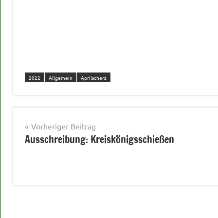
2022
Allgemein
Aprilscherz
Beitragsnavigation
Vorheriger Beitrag
Ausschreibung: Kreiskönigsschießen