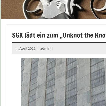
SGK lädt ein zum „Unknot the Kno
1. April 2022
admin