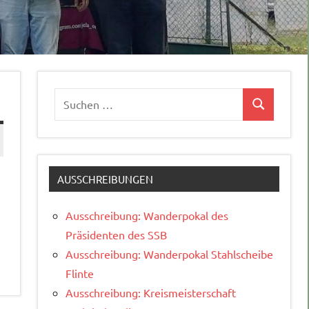
Suchen
Suchen
nach:
AUSSCHREIBUNGEN
Ausschreibung: Wanderpokal des
Präsidenten des SSB
Ausschreibung: Wanderpokal Stahlscheibe
Flinte
Ausschreibung: Kreismeisterschaft