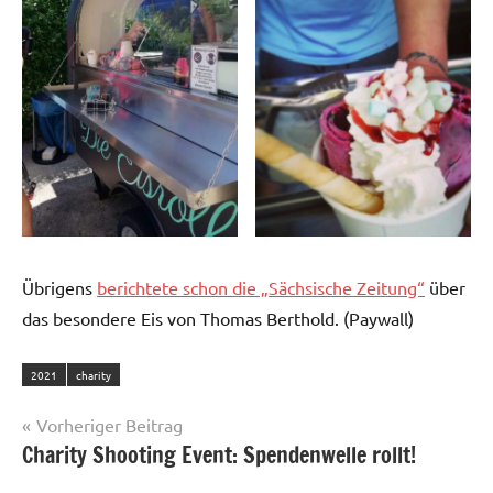
Übrigens
berichtete schon die „Sächsische Zeitung“
über
das besondere Eis von Thomas Berthold. (Paywall)
2021
charity
Beitragsnavigation
Vorheriger Beitrag
Charity Shooting Event: Spendenwelle rollt!