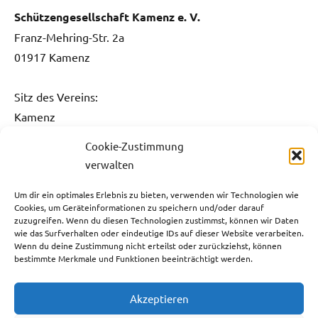
Schützengesellschaft Kamenz e. V.
Franz-Mehring-Str. 2a
01917 Kamenz
Sitz des Vereins:
Kamenz
Cookie-Zustimmung
Kontakt:
verwalten
Fon: 0151 / 5061 1482
Fax: 03578 / 3736 731
Um dir ein optimales Erlebnis zu bieten, verwenden wir Technologien wie
Cookies, um Geräteinformationen zu speichern und/oder darauf
E-Mail:
info@sg-kamenz.de
zuzugreifen. Wenn du diesen Technologien zustimmst, können wir Daten
wie das Surfverhalten oder eindeutige IDs auf dieser Website verarbeiten.
Bankverbindung:
Wenn du deine Zustimmung nicht erteilst oder zurückziehst, können
bestimmte Merkmale und Funktionen beeinträchtigt werden.
Ostsächsische Sparkasse Dresden
IBAN: DE59 8505 0300 3110 0013 05
Akzeptieren
BIC: OSDDDE81XXX