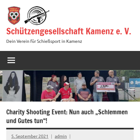
Zum
Inhalt
springen
Schützengesellschaft Kamenz e. V.
Dein Verein für Schießsport in Kamenz
Charity Shooting Event: Nun auch „Schlemmen
und Gutes tun“!
5. September 2021
admin