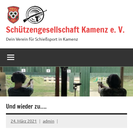
Zum
Inhalt
springen
Schützengesellschaft Kamenz e. V.
Dein Verein für Schießsport in Kamenz
Und wieder zu….
24. März 2021
admin