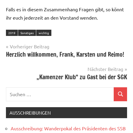
Falls es in diesem Zusammenhang Fragen gibt, so könnt
ihr euch jederzeit an den Vorstand wenden.
2019
Sonstiges
wichtig
Beitragsnavigation
Vorheriger Beitrag
Herzlich willkommen, Frank, Karsten und Reimo!
Nächster Beitrag
„Kamenzer Klub“ zu Gast bei der SGK
Suchen
Suchen
nach:
AUSSCHREIBUNGEN
Ausschreibung: Wanderpokal des Präsidenten des SSB