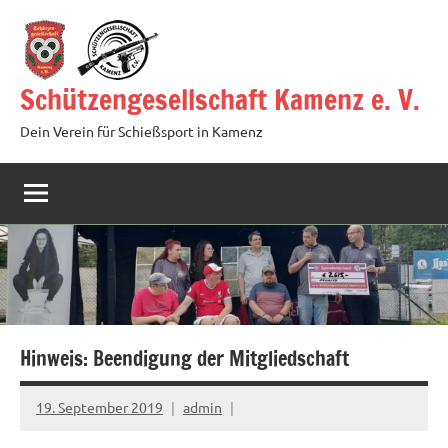
Zum
Inhalt
springen
Schützengesellschaft Kamenz e. V.
Dein Verein für Schießsport in Kamenz
Hinweis: Beendigung der Mitgliedschaft
19. September 2019
admin