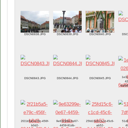
DSCN0838.JPG
DSCN0839.JPG
DSCN0840.JPG
DSC
1e3c
DSCN0843.JPG
DSCN0844.JPG
DSCN0845.JPG
42
6af9
2f21b5a5-e79c-456f-
9e63299e-0e67-
25fd15c6-c1cd-45c6-
51db
b0d2-
4459-91db-
ab52-
4