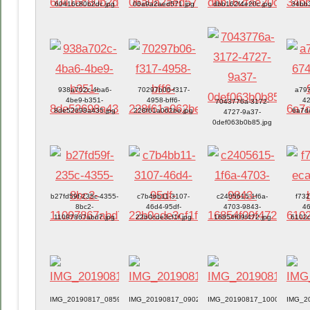
60416c80b2dc.jpg
06a9a2aed571.jpg
dbb162f4e20c.jpg
34bb3
938a702c-4ba6-
70297b06-f317-
a797
4be9-b351-
4958-bff6-
42
7043776a-3172-
8de52698a435.jpg
228f61a062be.jpg
6a7d
4727-9a37-
0def063b0b85.jpg
b27fd59f-235c-4355-
c7b4bb11-3107-
c2405615-1f6a-
f73
8bc2-
46d4-95df-
4703-9843-
46
11097867abd7.jpg
22b0cde3cf1f.jpg
16854f09f472.jpg
6102d
IMG_20190817_085943.jpg
IMG_20190817_090247.jpg
IMG_20190817_100009.jpg
IMG_2