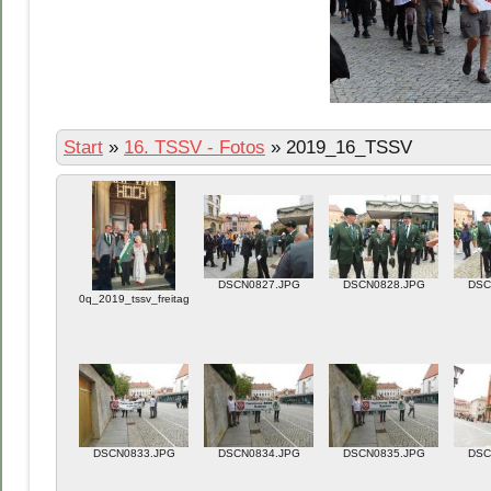
Start
»
16. TSSV - Fotos
»
2019_16_TSSV
DSCN0827.JPG
DSCN0828.JPG
DSC
0q_2019_tssv_freitag_rathaus.jpg
DSCN0833.JPG
DSCN0834.JPG
DSCN0835.JPG
DSC