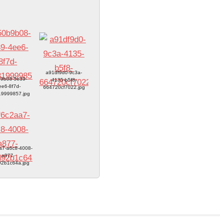
a91df9d0-9c3a-
9b08-5e39-
4135-b5f8-
ee6-8f7d-
664720cf7022.jpg
9999857.jpg
a7-a6c8-4008-
a877-
2b1c64a.jpg