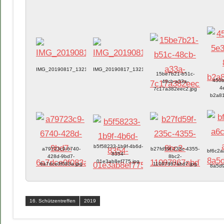
IMG_20190817_132106.jpg
IMG_20190817_132110.jpg
15be7b21-b51c-
450b
48cb-a33a-
4
7c17a382eec2.jpg
b2a81
b5f58233-1b9f-4b6d-
a79723c9-6740-
b27fd59f-235c-4355-
bf6c2a
8354-
428d-9bd7-
8bc2-
01e3ab8ef775.jpg
6a7dce0f083a.jpg
11097867abd7.jpg
8a5d9
16. Schützentreffen
2019