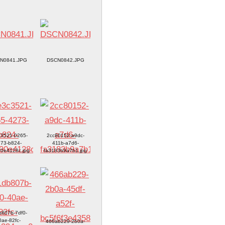
N0841.JPG
DSCN0842.JPG
3521-0265-
2cc80152-a9dc-
73-b824-
411b-a7d6-
90e4128c.jpg
fa3183b9a7b1.jpg
807b-7df0-
0ae-82fc-
466ab229-2b0a-