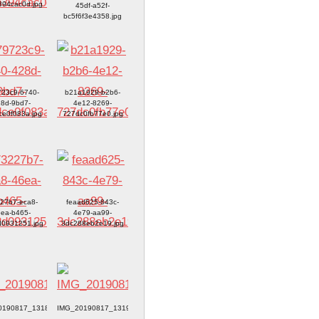
94cac0d.jpg
45df-a52f-
bc5f6f3e4358.jpg
23c9-6740-
b21a1929-b2b6-
8d-9bd7-
4e12-8269-
ce0f083a.jpg
727dc0fb77e0.jpg
227b7-eca8-
feaad625-843c-
ea-b465-
4e79-aa99-
0931251.jpg
3dc288eb2e19.jpg
0190817_131848.jpg
IMG_20190817_131945.jpg