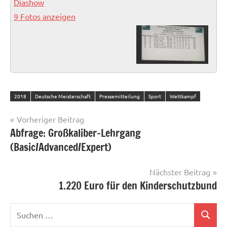
Diashow
9 Fotos anzeigen
2018
Deutsche Meisterschaft
Pressemitteilung
Sport
Wettkampf
Beitragsnavigation
Vorheriger Beitrag
Abfrage: Großkaliber-Lehrgang
(Basic/Advanced/Expert)
Nächster Beitrag
1.220 Euro für den Kinderschutzbund
Suchen
Suchen
nach: