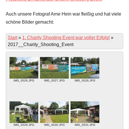
Auch unsere Fotograf Arne Hein war fleißig und hat viele
schöne Bilder gemacht:
Start
»
1. Charity Shooting Event war voller Erfolg!
»
2017__Charity_Shooting_Event
IMG_0026.JPG
IMG_0027.JPG
IMG_0028.JPG
IMG_0029.JPG
IMG_0030.JPG
IMG_0031.JPG