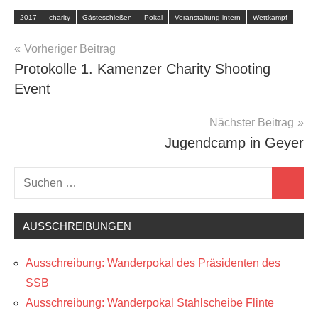
2017
charity
Gästeschießen
Pokal
Veranstaltung intern
Wettkampf
Beitragsnavigation
Vorheriger Beitrag
Protokolle 1. Kamenzer Charity Shooting
Event
Nächster Beitrag
Jugendcamp in Geyer
Suchen
Suchen
nach:
AUSSCHREIBUNGEN
Ausschreibung: Wanderpokal des Präsidenten des
SSB
Ausschreibung: Wanderpokal Stahlscheibe Flinte