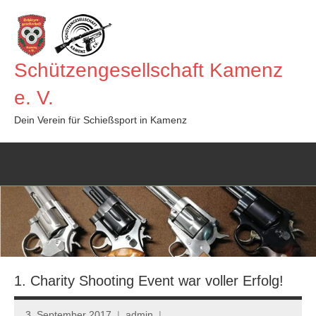
Zum
Inhalt
springen
Schützengesellschaft Kamenz
e. V.
Dein Verein für Schießsport in Kamenz
1. Charity Shooting Event war voller Erfolg!
3. September 2017
admin