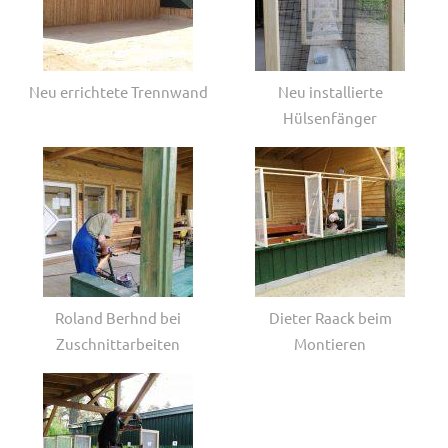
Neu errichtete Trennwand
Neu installierte
Hülsenfänger
Roland Berhnd bei
Dieter Raack beim
Zuschnittarbeiten
Montieren