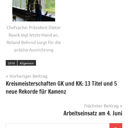
Chefsache: Präsident Dieter
Raack legt letzte Hand an,
Roland Behrnd sorgt für die
präzise Ausrichtung
2016
Allgemein
Beitragsnavigation
Vorheriger Beitrag
Kreismeisterschaften GK und KK: 13 Titel und 5
neue Rekorde für Kamenz
Nächster Beitrag
Arbeitseinsatz am 4. Juni
Suchen