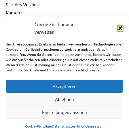
Sitz des Vereins:
Kamenz
Cookie-Zustimmung
Kontakt:
verwalten
Fon: 0151 / 5061 1482
Fax: 03578 / 3736 731
Um dir ein optimales Erlebnis zu bieten, verwenden wir Technologien wie
Cookies, um Geräteinformationen zu speichern und/oder darauf
E-Mail:
info@sg-kamenz.de
zuzugreifen. Wenn du diesen Technologien zustimmst, können wir Daten
wie das Surfverhalten oder eindeutige IDs auf dieser Website verarbeiten.
Bankverbindung:
Wenn du deine Zustimmung nicht erteilst oder zurückziehst, können
bestimmte Merkmale und Funktionen beeinträchtigt werden.
Ostsächsische Sparkasse Dresden
IBAN: DE59 8505 0300 3110 0013 05
Akzeptieren
BIC: OSDDDE81XXX
Steuernummer:
Ablehnen
213/143/07388
Einstellungen ansehen
Cookie-Richtlinie
Datenschutzerklärung
Impressum
WordPress-Theme: Dynamico von ThemeZee.