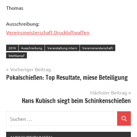
Thomas
Ausschreibung:
Vereinsmeisterschaft Druckluftwaffen
2016
Ausschreibung
Veranstaltung intern
Vereinsmeisterschaft
Wettkampf
Beitragsnavigation
Vorheriger Beitrag
Pokalschießen: Top Resultate, miese Beteiligung
Nächster Beitrag
Hans Kubisch siegt beim Schinkenschießen
Suchen
Suchen
nach: