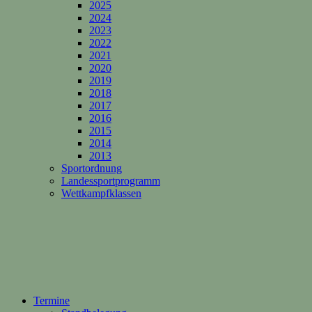
2025
2024
2023
2022
2021
2020
2019
2018
2017
2016
2015
2014
2013
Sportordnung
Landessportprogramm
Wettkampfklassen
Termine