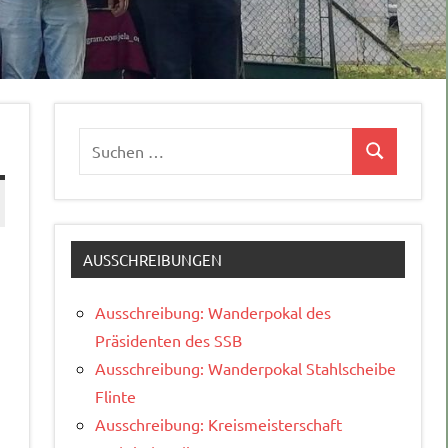
Suchen
Suchen
nach:
AUSSCHREIBUNGEN
Ausschreibung: Wanderpokal des
Präsidenten des SSB
Ausschreibung: Wanderpokal Stahlscheibe
Flinte
Ausschreibung: Kreismeisterschaft