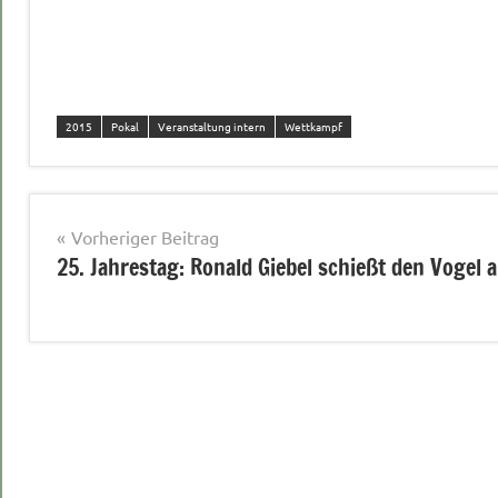
2015
Pokal
Veranstaltung intern
Wettkampf
Beitragsnavigation
Vorheriger Beitrag
25. Jahrestag: Ronald Giebel schießt den Vogel 