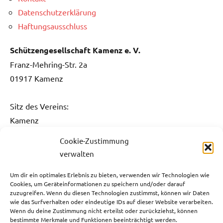
Datenschutzerklärung
Haftungsausschluss
Schützengesellschaft Kamenz e. V.
Franz-Mehring-Str. 2a
01917 Kamenz
Sitz des Vereins:
Kamenz
Cookie-Zustimmung
Kontakt:
verwalten
Fon: 0151 / 5061 1482
Fax: 03578 / 3736 731
Um dir ein optimales Erlebnis zu bieten, verwenden wir Technologien wie
Cookies, um Geräteinformationen zu speichern und/oder darauf
E-Mail:
info@sg-kamenz.de
zuzugreifen. Wenn du diesen Technologien zustimmst, können wir Daten
wie das Surfverhalten oder eindeutige IDs auf dieser Website verarbeiten.
Bankverbindung:
Wenn du deine Zustimmung nicht erteilst oder zurückziehst, können
bestimmte Merkmale und Funktionen beeinträchtigt werden.