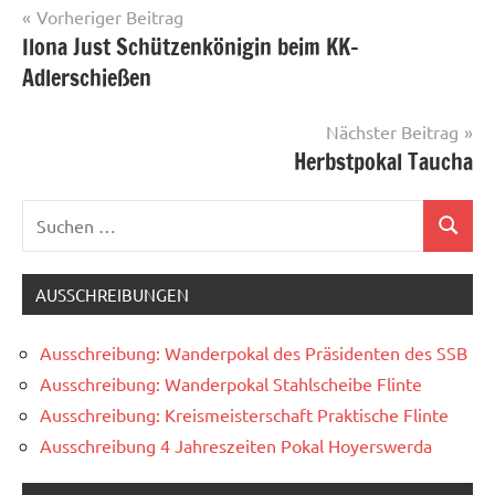
Beitragsnavigation
Vorheriger Beitrag
Ilona Just Schützenkönigin beim KK-
Adlerschießen
Nächster Beitrag
Herbstpokal Taucha
Suchen
Suchen
nach:
AUSSCHREIBUNGEN
Ausschreibung: Wanderpokal des Präsidenten des SSB
Ausschreibung: Wanderpokal Stahlscheibe Flinte
Ausschreibung: Kreismeisterschaft Praktische Flinte
Ausschreibung 4 Jahreszeiten Pokal Hoyerswerda