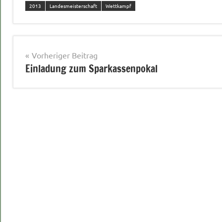
2013
Landesmeisterschaft
Wettkampf
Beitragsnavigation
Vorheriger Beitrag
Einladung zum Sparkassenpokal