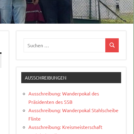
Suchen
Suchen
nach:
AUSSCHREIBUNGEN
Ausschreibung: Wanderpokal des
Präsidenten des SSB
Ausschreibung: Wanderpokal Stahlscheibe
Flinte
Ausschreibung: Kreismeisterschaft