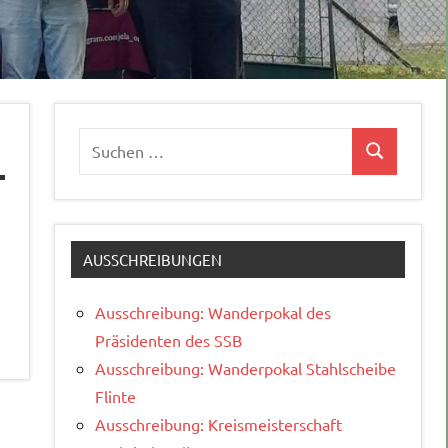
Suchen
Suchen
nach:
AUSSCHREIBUNGEN
Ausschreibung: Wanderpokal des
Präsidenten des SSB
Ausschreibung: Wanderpokal Stahlscheibe
Flinte
Ausschreibung: Kreismeisterschaft