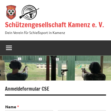
Zum
Inhalt
springen
Schützengesellschaft Kamenz e. V.
Dein Verein für Schießsport in Kamenz
Anmeldeformular CSE
Name
*