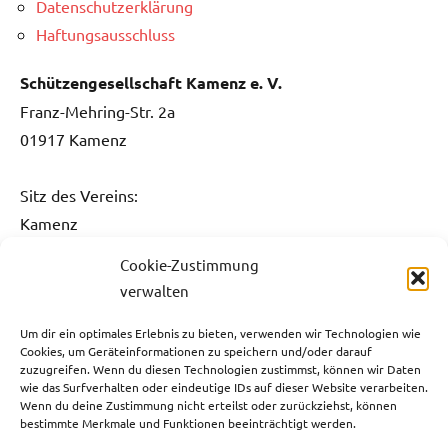
Datenschutzerklärung
Haftungsausschluss
Schützengesellschaft Kamenz e. V.
Franz-Mehring-Str. 2a
01917 Kamenz
Sitz des Vereins:
Kamenz
Cookie-Zustimmung
Kontakt:
verwalten
Fon: 0151 / 5061 1482
Fax: 03578 / 3736 731
Um dir ein optimales Erlebnis zu bieten, verwenden wir Technologien wie
Cookies, um Geräteinformationen zu speichern und/oder darauf
E-Mail:
info@sg-kamenz.de
zuzugreifen. Wenn du diesen Technologien zustimmst, können wir Daten
wie das Surfverhalten oder eindeutige IDs auf dieser Website verarbeiten.
Bankverbindung:
Wenn du deine Zustimmung nicht erteilst oder zurückziehst, können
bestimmte Merkmale und Funktionen beeinträchtigt werden.
Ostsächsische Sparkasse Dresden