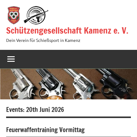
Zum
Inhalt
springen
Schützengesellschaft Kamenz e. V.
Dein Verein für Schießsport in Kamenz
Events: 20th Juni 2026
Feuerwaffentraining Vormittag