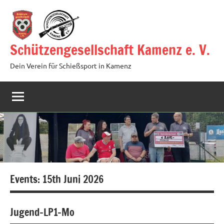
Zum
Inhalt
springen
Schützengesellschaft Kamenz e. V.
Dein Verein für Schießsport in Kamenz
Events: 15th Juni 2026
Jugend-LP1-Mo