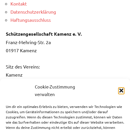
Kontakt
Datenschutzerklärung
Haftungsausschluss
Schützengesellschaft Kamenz e. V.
Franz-Mehring-Str. 2a
01917 Kamenz
Sitz des Vereins:
Kamenz
Cookie-Zustimmung
Kontakt:
verwalten
Fon: 0151 / 5061 1482
Fax: 03578 / 3736 731
Um dir ein optimales Erlebnis zu bieten, verwenden wir Technologien wie
Cookies, um Geräteinformationen zu speichern und/oder darauf
E-Mail:
info@sg-kamenz.de
zuzugreifen. Wenn du diesen Technologien zustimmst, können wir Daten
wie das Surfverhalten oder eindeutige IDs auf dieser Website verarbeiten.
Bankverbindung:
Wenn du deine Zustimmung nicht erteilst oder zurückziehst, können